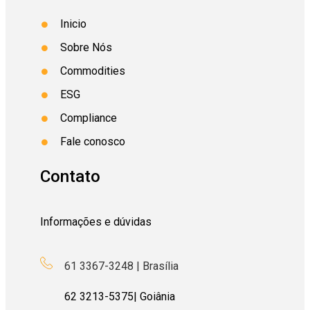
s
transição energética, a junior companie brasileira,
o
incorpora rigor técnico, ferramentas digitais e
Inicio
parcerias com universidades, para revolucionar a
Sobre Nós
forma de conduzir projetos de exploração mineral
ém
no Brasil.
Commodities
o
ESG
Leia na integra
Compliance
Fale conosco
Contato
Informações e dúvidas
61 3367-3248 | Brasília
62
3213-5375
| Goiânia