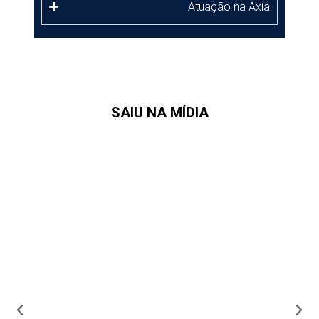
xía
Atuação na Axía
SAIU NA MÍDIA