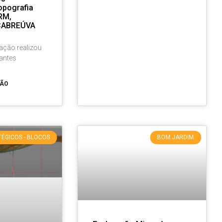
opografia
RM,
CABREÚVA
ção realizou
antes
ÇÃO
TÉGICOS - BLOCOS
BOM JARDIM