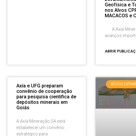
Geofísica e T
nos Alvos CP
MACACOS e 
A Axía Minera
avanços import
ABRIR PUBLICA
ATIVOS ESTRA
Axía e UFG preparam
convênio de cooperação
para pesquisa cientifica de
depósitos minerais em
Goiás
A Axía Mineração SA está
estabelecer um convênio
estratégico para