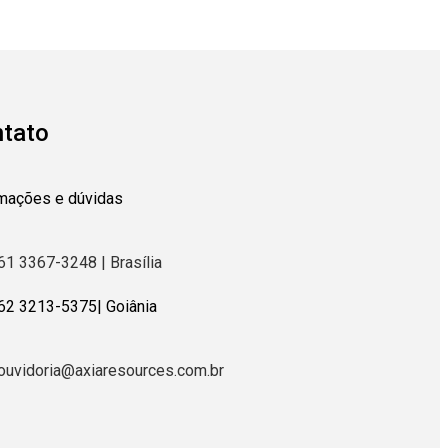
tato
rmações e dúvidas
61 3367-3248 | Brasília
62
3213-5375
| Goiânia
ouvidoria@axiaresources.com.br