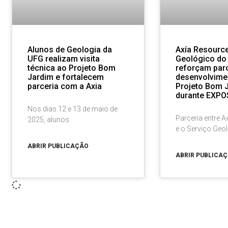
Alunos de Geologia da
Axía Resource
UFG realizam visita
Geológico do 
técnica ao Projeto Bom
reforçam parc
Jardim e fortalecem
desenvolvime
parceria com a Axia
Projeto Bom 
durante EXP
Nos dias 12 e 13 de maio de
Parceria entre 
2025, alunos
e o Serviço Geol
ABRIR PUBLICAÇÃO
ABRIR PUBLICA