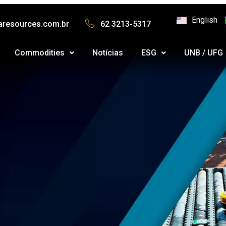
English
aresources.com.br
62 3213-5317
Commodities
Notícias
ESG
UNB / UFG