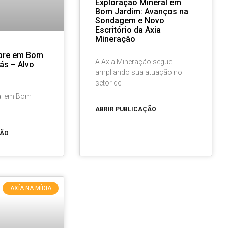
Exploração Mineral em
Bom Jardim: Avanços na
Sondagem e Novo
Escritório da Axia
Mineração
obre em Bom
A Axia Mineração segue
ás – Alvo
ampliando sua atuação no
setor de
al em Bom
iás
ABRIR PUBLICAÇÃO
ÇÃO
AXÍA NA MÍDIA