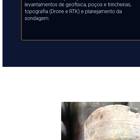
l
evantamentos de geofísica, p
oços e trincheiras,
t
opografia (Drone e RTK) e p
lanejamento da
sondagem.