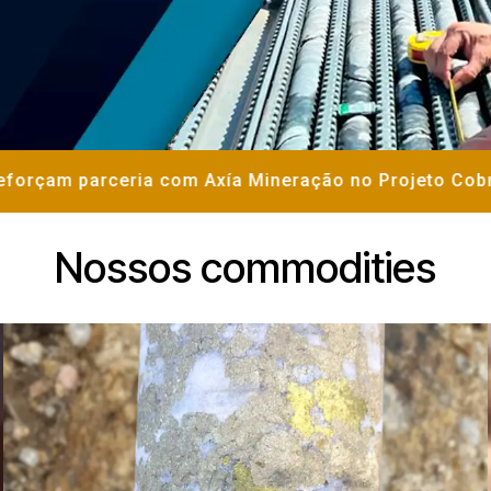
orçam parceria com Axía Mineração no Projeto Cobre B
Nossos commodities