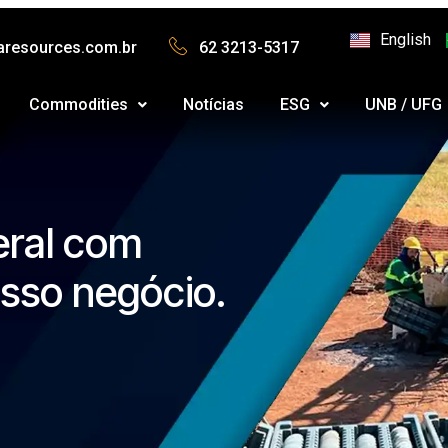
English
aresources.com.br
62 3213-5317
Commodities
Notícias
ESG
UNB / UFG
eral com
sso negócio.