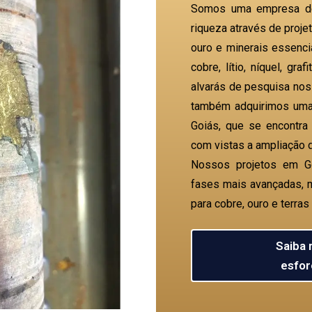
Somos uma empresa de
riqueza através de proj
ouro e minerais essenci
cobre, lítio, níquel, gr
alvarás de pesquisa nos
também adquirimos uma
Goiás, que se encontra
com vistas a ampliação da
Nossos projetos em G
fases mais avançadas, m
para cobre, ouro e terras 
Saiba 
esfor