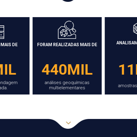
ANALISAMOS MAIS DE
DAS MAIS DE
LEVANTA
11MIL
MIL
47
oquímicas
amostras geológicas.
de linha
entares