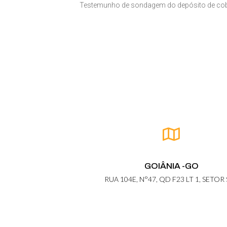
Testemunho de sondagem do depósito de cob
GOIÂNIA -GO
RUA 104E, N°47, QD F23 LT 1, SETOR