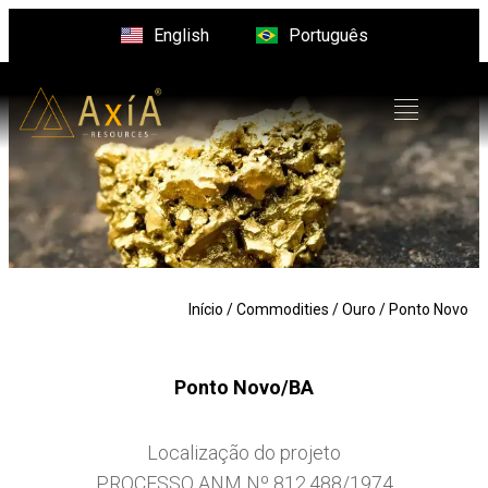
English
Português
Início
/
Commodities
/
Ouro
/ Ponto Novo
Ponto Novo/BA
Localização do projeto
PROCESSO ANM Nº 812.488/1974