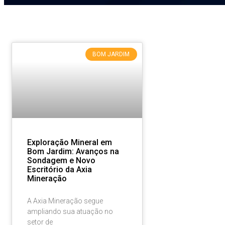
BOM JARDIM
Exploração Mineral em
Bom Jardim: Avanços na
Sondagem e Novo
Escritório da Axia
Mineração
A Axia Mineração segue
ampliando sua atuação no
setor de