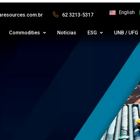
English
aresources.com.br
62 3213-5317
Commodities
Notícias
ESG
UNB / UFG